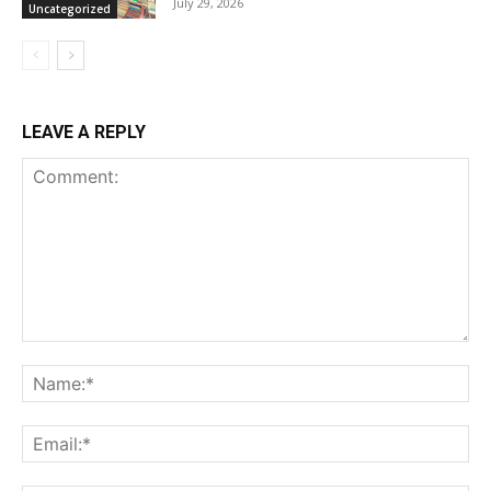
July 29, 2026
Uncategorized
LEAVE A REPLY
Comment:
Na
Ema