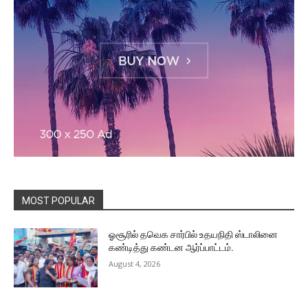
MOST POPULAR
ஓசூரில் தவெக சார்பில் உதயநிதி ஸ்டாலினை
கண்டித்து கண்டன ஆர்ப்பாட்டம்.
August 4, 2026