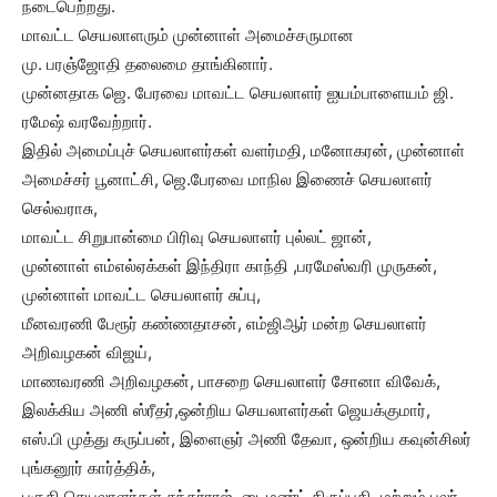
நடைபெற்றது.
மாவட்ட செயலாளரும் முன்னாள் அமைச்சருமான
மு. பரஞ்ஜோதி தலைமை தாங்கினார்.
முன்னதாக ஜெ. பேரவை மாவட்ட செயலாளர் ஐயம்பாளையம் ஜி.
ரமேஷ் வரவேற்றார்.
இதில் அமைப்புச் செயலாளர்கள் வளர்மதி, மனோகரன், முன்னாள்
அமைச்சர் பூனாட்சி, ஜெ.பேரவை மாநில இணைச் செயலாளர்
செல்வராசு,
மாவட்ட சிறுபான்மை பிரிவு செயலாளர் புல்லட் ஜான்,
முன்னாள் எம்எல்ஏக்கள் இந்திரா காந்தி ,பரமேஸ்வரி முருகன்,
முன்னாள் மாவட்ட செயலாளர் சுப்பு,
மீனவரணி பேரூர் கண்ணதாசன், எம்ஜிஆர் மன்ற செயலாளர்
அறிவழகன் விஜய்,
மாணவரணி அறிவழகன், பாசறை செயலாளர் சோனா விவேக்,
இலக்கிய அணி ஸ்ரீதர்,ஒன்றிய செயலாளர்கள் ஜெயக்குமார்,
எஸ்.பி முத்து கருப்பன், இளைஞர் அணி தேவா, ஒன்றிய கவுன்சிலர்
புங்கனூர் கார்த்திக்,
பகுதி செயலாளர்கள் சுந்தர்ராஜ், டைமண்ட் திருப்பதி, மற்றும் பலர்