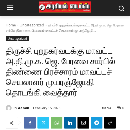
Home
Uncategorized
திருச்சி புறநகர்வடக்கு மாவட்ட அ.தி.மு.க. ஜெ. பேரவை
சார்பில் திண்ணை பிரச்சாரம் மாவட்டச் செயலாளர் மு.பரஞ்ஜோதி...
Uncategorized
திருச்சி புறநகர்வடக்கு மாவட்ட
அ.தி.மு.க. ஜெ. பேரவை சார்பில்
திண்ணை பிரச்சாரம் மாவட்டச்
செயலாளர் மு.பரஞ்ஜோதி
தொடங்கி வைத்தார்
By
admin
February 15, 2025
94
0