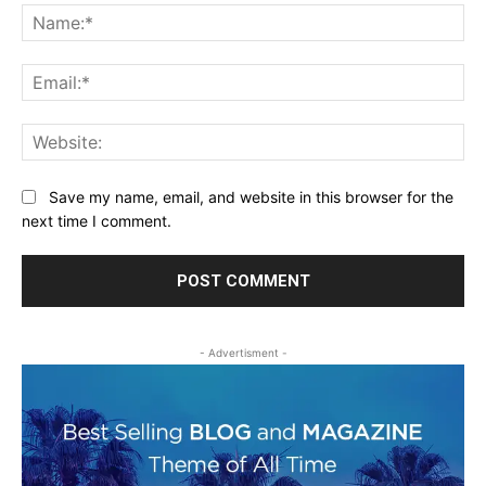
Na
Ema
Web
Save my name, email, and website in this browser for the
next time I comment.
- Advertisment -