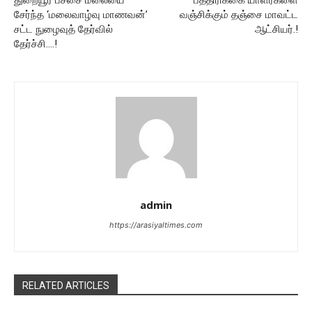
துறையூர் பச்சை மலையை
பத்திரிக்கை யாளர்களை
சேர்ந்த ‘மலைவாழ்வு மாணவன்’
வஞ்சிக்கும் தஞ்சை மாவட்ட
சட்ட நுழைவுத் தேர்வில்
ஆட்சியர்.!
தேர்ச்சி….!
admin
https://arasiyaltimes.com
RELATED ARTICLES