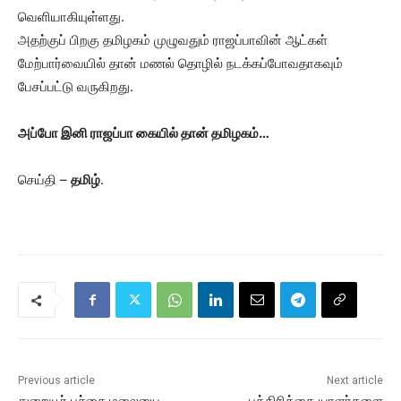
வெளியாகியுள்ளது.
அதற்குப் பிறகு தமிழகம் முழுவதும் ராஜப்பாவின் ஆட்கள்
மேற்பார்வையில் தான் மணல் தொழில் நடக்கப்போவதாகவும்
பேசப்பட்டு வருகிறது.
அப்போ இனி ராஜப்பா கையில் தான் தமிழகம்…
செய்தி –
தமிழ்
.
Previous article
Next article