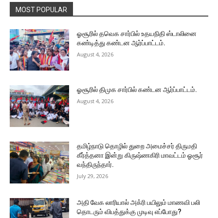
MOST POPULAR
ஓசூரில் தவெக சார்பில் உதயநிதி ஸ்டாலினை
கண்டித்து கண்டன ஆர்ப்பாட்டம்.
August 4, 2026
ஓசூரில் திமுக சார்பில் கண்டன ஆர்ப்பாட்டம்.
August 4, 2026
தமிழ்நாடு தொழில் துறை அமைச்சர் திருமதி
கீர்த்தனா இன்று கிருஷ்ணகிரி மாவட்டம் ஓசூர்
வந்திருந்தார்.
July 29, 2026
அதி வேக லாரியால் அக்ரி பயிலும் மாணவி பலி
தொடரும் விபத்துக்கு முடிவு எப்போது?