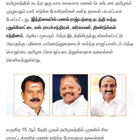
தமிழகத்தில் கடந்த ஒரு வார காலமாக மணல் டெண்டரை தமிழகம்
முழுவதும் யார் எடுக்க போகிறார்கள் என்ற தகவல் பரபரப்பாக
பேசப்பட்டது.
இந்நிலையில் மணல் ராஜ்யத்தை நடத்தி வந்த
புதுக்கோட்டை எஸ். ராமச்சந்திரன், கரிகாலன், திண்டுக்கல்
ரத்தினம்
, ஆகிய மூவரும் அந்த இடத்திலிருந்து விலக்கப்பட்டு
அவருக்கு பதிலாக மயிலாடுதுறையைச் சார்ந்த ராஜப்பாவிடம் அந்த
பொறுப்பை தமிழக அரசு ஒப்படைத்துள்ளதாக தகவல்கள்
வெளிவந்துள்ளது.
வருகிற 15 ஆம் தேதி முதல் தமிழகத்தில் முதலில் சில
மாவட்டங்களில் மணல் எடுக்க போவதாக தகவல்கள்