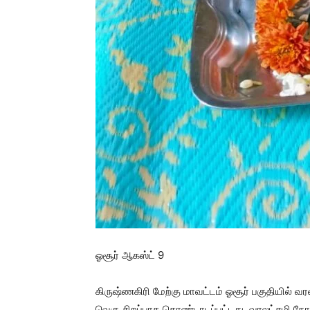
ஓசூர் ஆகஸ்ட் 9
கிருஷ்ணகிரி மேற்கு மாவட்டம் ஓசூர் பகுதியில் வர
வெகு சிறப்பாக கொண்டாடப்பட்டது. வரலட்சுமி நோன