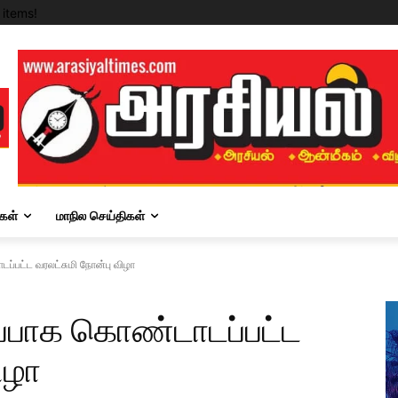
items!
கள்
மாநில செய்திகள்
டப்பட்ட வரலட்சுமி நோன்பு விழா
றப்பாக கொண்டாடப்பட்ட
ிழா