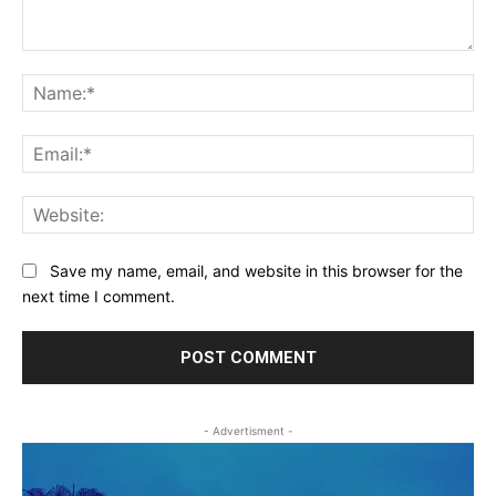
Comment:
Na
Ema
Web
Save my name, email, and website in this browser for the
next time I comment.
- Advertisment -