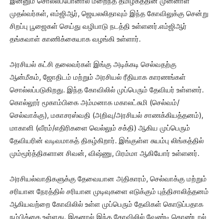
இன்னும் சொல்லப்போனால் மறைந்த தமிழகத்தின் முன்னாள்
முதல்வர்கள், எம்ஜிஆர், ஜெயலலிதாவும் இந்த கோவிலுக்கு சென்று
சிறப்பு பூஜைகள் செய்து வழிபாடு நடத்தி உள்ளனர்.எம்ஜிஆர்
தங்கவாள் காணிக்கையாக வழங்கி உள்ளார்.
அரசியல் கட்சி தலைவர்கள் இங்கு அடிக்கடி செல்வதற்கு
ஆன்மீகம், ஜோதிடம் மற்றும் அரசியல் ரீதியாக காரணங்கள்
சொல்லப்படுகிறது. இந்த கோவிலில் முப்பெரும் தேவியர் உள்ளனர்.
கொல்லூர் மூகாம்பிகை அம்மனாக மகாலட்சுமி (செல்வம்/
செல்வாக்கு), மகாசரஸ்வதி (அறிவு/அரசியல் சாணக்கியத்தனம்),
மாகாளி (வீரம்/எதிரிகளை வெல்லும் சக்தி) ஆகிய முப்பெரும்
தேவியரின் வடிவமாகத் திகழ்கிறார். இங்குள்ள சுயம்பு லிங்கத்தில்
மும்மூர்த்திகளான சிவன், விஷ்ணு, பிரம்மா ஆகியோர் உள்ளனர்.
அரசியல்வாதிகளுக்கு தேவையான அதிகாரம், செல்வாக்கு மற்றும்
சரியான நேரத்தில் சரியான முடிவுகளை எடுக்கும் புத்திசாலித்தனம்
ஆகியவற்றை கோவிலில் உள்ள முப்பெரும் தேவிகள் கொடுப்பதாக
நம்பிக்கை உள்ளது. இதனால் இந்த கோவிலில் வேண்டி கொண்டால்