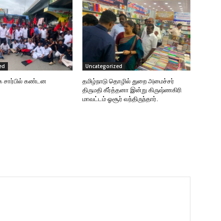
ed
Uncategorized
க சார்பில் கண்டன
தமிழ்நாடு தொழில் துறை அமைச்சர்
திருமதி கீர்த்தனா இன்று கிருஷ்ணகிரி
மாவட்டம் ஓசூர் வந்திருந்தார்.