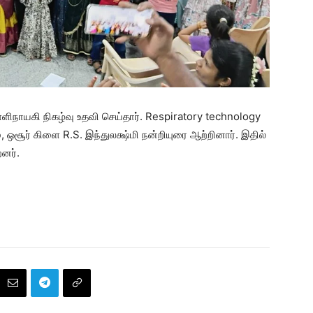
ளிநாயகி நிகழ்வு உதவி செய்தார். Respiratory technology
, ஒசூர் கிளை R.S. இந்துலக்ஷ்மி நன்றியுரை ஆற்றினார். இதில்
னர்.