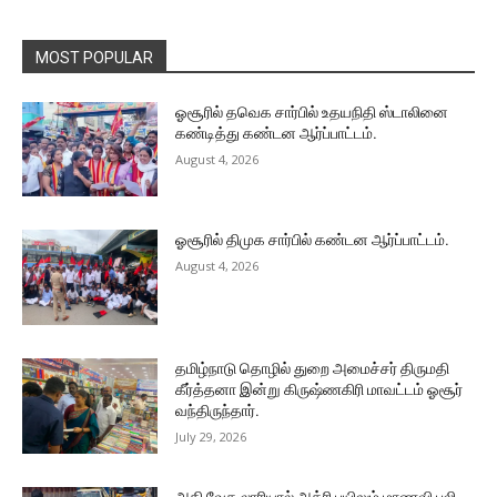
MOST POPULAR
ஓசூரில் தவெக சார்பில் உதயநிதி ஸ்டாலினை
கண்டித்து கண்டன ஆர்ப்பாட்டம்.
August 4, 2026
ஓசூரில் திமுக சார்பில் கண்டன ஆர்ப்பாட்டம்.
August 4, 2026
தமிழ்நாடு தொழில் துறை அமைச்சர் திருமதி
கீர்த்தனா இன்று கிருஷ்ணகிரி மாவட்டம் ஓசூர்
வந்திருந்தார்.
July 29, 2026
அதி வேக லாரியால் அக்ரி பயிலும் மாணவி பலி