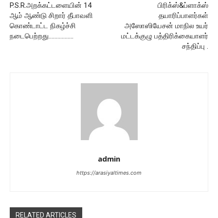
P.S.R.அறக்கட்டளையின் 14
பிரிக்ஸ்&ப்ளாக்ஸ்
ஆம் ஆண்டு சிறார் தீபாவளி
தயாரிப்பாளர்கள்
கொண்டாட்ட நிகழ்ச்சி
அஸோஸியேசன் மாநில உயர்
நடைபெற்றது……………..
மட்டக்குழு பத்திரிக்கையாளர்
சந்திப்பு .
admin
https://arasiyaltimes.com
RELATED ARTICLES