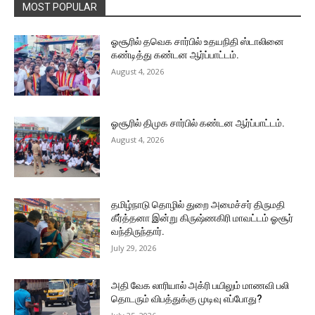
MOST POPULAR
ஓசூரில் தவெக சார்பில் உதயநிதி ஸ்டாலினை
கண்டித்து கண்டன ஆர்ப்பாட்டம்.
August 4, 2026
ஓசூரில் திமுக சார்பில் கண்டன ஆர்ப்பாட்டம்.
August 4, 2026
தமிழ்நாடு தொழில் துறை அமைச்சர் திருமதி
கீர்த்தனா இன்று கிருஷ்ணகிரி மாவட்டம் ஓசூர்
வந்திருந்தார்.
July 29, 2026
அதி வேக லாரியால் அக்ரி பயிலும் மாணவி பலி
தொடரும் விபத்துக்கு முடிவு எப்போது?