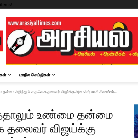
items!
கள்
மாநில செய்திகள்
ை தன்மை அறிந்து பேச த.வெ.க தலைவர் விஜய்க்கு அமைச்சர் சா.சி.சிவசங்கர்...
ுத்தாலும் உண்மை தன்மை
க தலைவர் விஜய்க்கு