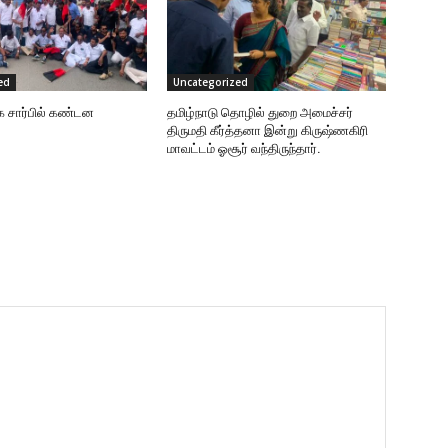
ed
Uncategorized
க சார்பில் கண்டன
தமிழ்நாடு தொழில் துறை அமைச்சர்
திருமதி கீர்த்தனா இன்று கிருஷ்ணகிரி
மாவட்டம் ஓசூர் வந்திருந்தார்.