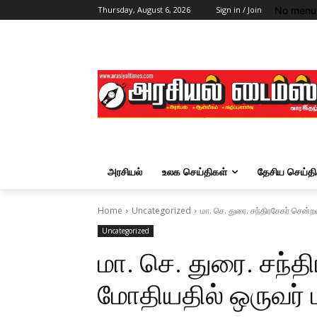
No menu 
Thursday, August 6, 2026
Sign in / Join
அரசியல்
உலக செய்திகள்
தேசிய செய்தி
Home
Uncategorized
மா. செ. துரை. சந்திரசேகர் சென்
Uncategorized
மா. செ. துரை. சந்
மோதியதில் ஒருவர் ப