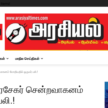
items!
கள்
மாநில செய்திகள்
றவாகனம் மோதியதில் ஒருவர் பலி.!
திரசேகர் சென்றவாகனம்
லி.!