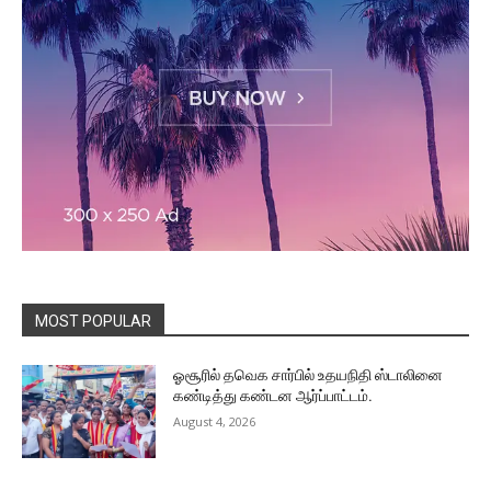
MOST POPULAR
ஓசூரில் தவெக சார்பில் உதயநிதி ஸ்டாலினை
கண்டித்து கண்டன ஆர்ப்பாட்டம்.
August 4, 2026