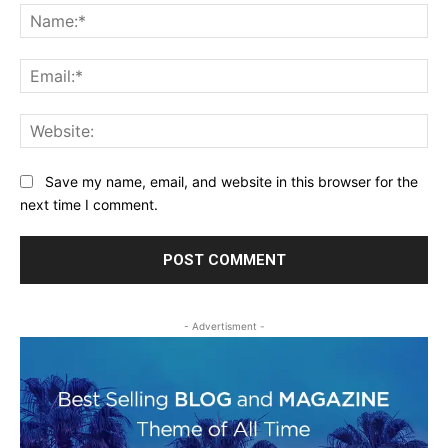
Na
Ema
Web
Save my name, email, and website in this browser for the
next time I comment.
- Advertisment -