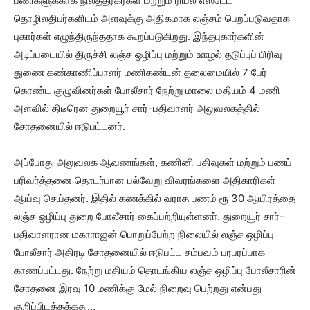
பணிகளுக்காக நிலத்தரகர்கள் மற்றும் ரியல் எஸ்டேட்
தொழிலதிபர்களிடம் அளவுக்கு அதிகமாக லஞ்சம் பெறப்படுவதாக
புகார்கள் எழுந்திருந்ததாக கூறப்படுகிறது. இந்தபுகார்களின்
அடிப்படையில் திருச்சி லஞ்ச ஒழிப்பு மற்றும் ஊழல் தடுப்புப் பிரிவு
துணை கண்காணிப்பாளர் மணிகண்டன் தலைமையில் 7 பேர்
கொண்ட குழுவினர்கள் போலீசார் நேற்று மாலை மதியம் 4 மணி
அளவில் திடீரென துறையூர் சார்-பதிவாளர் அலுவலகத்தில்
சோதனையில் ஈடுபட்டனர்.
அப்போது அலுவலக ஆவணங்கள், கணினி பதிவுகள் மற்றும் பணப்
பரிவர்த்தனை தொடர்பான பல்வேறு விவரங்களை அதிகாரிகள்
ஆய்வு செய்தனர். இதில் கணக்கில் வராத பணம் ரூ 30 ஆயிரத்தை
லஞ்ச ஒழிப்பு துறை போலீசார் கைப்பற்றியுள்ளனர். துறையூர் சார்-
பதிவாளரான மகாராஜன் பொறுப்பேற்ற நிலையில் லஞ்ச ஒழிப்பு
போலீசார் அதிரடி சோதனையில் ஈடுபட்ட சம்பவம் பரபரப்பாக
காணப்பட்டது. நேற்று மதியம் தொடங்கிய லஞ்ச ஒழிப்பு போலீசாரின்
சோதனை இரவு 10 மணிக்கு மேல் நிறைவு பெற்றது என்பது
குறிப்பிடத்தக்கது…