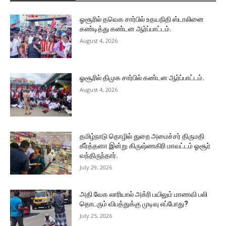
ஓசூரில் தவெக சார்பில் உதயநிதி ஸ்டாலினை
கண்டித்து கண்டன ஆர்ப்பாட்டம்.
August 4, 2026
ஓசூரில் திமுக சார்பில் கண்டன ஆர்ப்பாட்டம்.
August 4, 2026
தமிழ்நாடு தொழில் துறை அமைச்சர் திருமதி
கீர்த்தனா இன்று கிருஷ்ணகிரி மாவட்டம் ஓசூர்
வந்திருந்தார்.
July 29, 2026
அதி வேக லாரியால் அக்ரி பயிலும் மாணவி பலி
தொடரும் விபத்துக்கு முடிவு எப்போது?
July 25, 2026