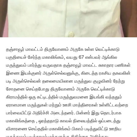
தஞ்சாவூர் மாவட்டம் திருவோணம் அருகே உள்ள வெட்டிக்காடு
பகுதியைச் சேர்ந்த மகாலிங்கம், வயது 67 என்பவர் ஆங்கில
மருத்துவம் பார்த்து வருவதாக தஞ்சாவூர் மாவட்ட சுகாதார பணிகள்
இணை இயக்குனர் அருள்செல்வனுக்கு, கிடைத்த ரகசிய தகவலின்
படி அருள்செல்வன் தலைமையிலான மருத்துவ குழுவினர் நேற்று
சோதனை செய்தபோது திருவோணம் அருகே வெட்டிக்காடு
கிராமத்தில் ஒரு கட்டிடத்தில் மருத்துவமனை இயங்கி வந்ததும்
ஏராளமான மருந்துகள் மற்றும் ஊசி மாத்திரைகள் உள்ளிட்டவற்றை
பார்வையிட்டு அதிர்ச்சி அடைந்தனர். பின்னர் இது தொடர்பாக
மகாலிங்கத்தை , ஒரத்தநாடு காவல் நிலையத்தில் ஒப்படைத்து
விசாரணை செய்ததில் மகாலிங்கம் பிகாம் படித்துவிட்டு ஊறிய
மருத்துவம் படிக்காமல் மக்களுக்கு சிகிச்சை அளித்தது