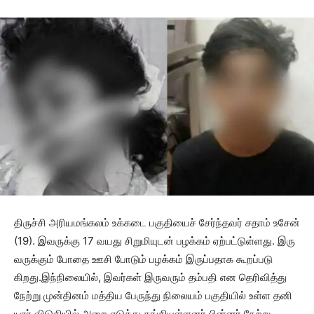
திருச்சி அரியமங்​கலம் உக்​கடை பகு​தி​யைச் சேர்ந்​தவர் சதாம் உசேன்
(19). இவருக்​கு 17 வயது சிறுமி​யுடன் பழக்​கம் ஏற்​பட்​டுள்​ளது. இரு​
வருக்கும் போதை ஊசி போடும் பழக்​கம் இருப்பதாக கூறப்​படு​
கிறது.இந்​நிலை​யில், இவர்​கள் இரு​வரும் தம்பதி என தெரி​வித்து
நேற்று முன்தினம் மத்​திய பேருந்து நிலை​யம் பகு​தி​யில் உள்ள தனி​
யார் விடு​தியில் அறை எடுத்து.தங்​கி​யுள்ளனர் பின்​னர்,நேற்று