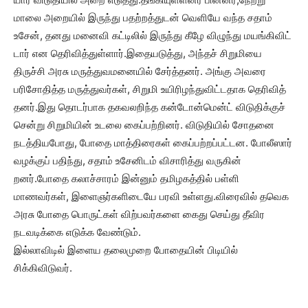
மாலை அறை​யில் இருந்து பதற்​றத்​துடன் வெளியே வந்த சதாம்
உசேன், தனது மனைவி கட்​டிலில் இருந்து கீழே விழுந்து மயங்​கி​விட்​
டார் என தெரி​வித்​துள்​ளார்.இதையடுத்​து, அந்​தச் சிறுமியை
திருச்சி அரசு மருத்​து​வ​மனையில் சேர்த்தனர். அங்கு அவரை
பரிசோ​தித்த மருத்​து​வர்​கள், சிறுமி உயிரிழந்​து​விட்​டதாக தெரி​வித்​
தனர்.இது தொடர்பாக தகவலறிந்த கன்​டோன்​மென்ட் விடுதிக்குச்
சென்று சிறுமியின் உடலை கைப்​பற்றினர். விடு​தியில் சோதனை
நடத்​தி​ய​போது, போதை மாத்​திரைகள் கைப்​பற்​றப்​பட்​டன. போலீ​ஸார்
வழக்​குப் பதிந்து, சதாம் உசேனிடம் விசாரித்து வரு​கின்​
றனர்.போதை கலாச்சாரம் இன்னும் தமிழகத்தில் பள்ளி
மாணவர்கள், இளைஞர்களிடையே பரவி உள்ளது.விரைவில் தவெக
அரசு போதை பொருட்கள் விற்பவர்களை கைது செய்து தீவிர
நடவடிக்கை எடுக்க வேண்டும்.
இல்லாவிடில் இளைய தலைமுறை போதையின் பிடியில்
சிக்கிவிடுவர்.