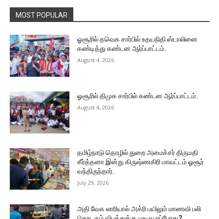
MOST POPULAR
ஓசூரில் தவெக சார்பில் உதயநிதி ஸ்டாலினை
கண்டித்து கண்டன ஆர்ப்பாட்டம்.
August 4, 2026
ஓசூரில் திமுக சார்பில் கண்டன ஆர்ப்பாட்டம்.
August 4, 2026
தமிழ்நாடு தொழில் துறை அமைச்சர் திருமதி
கீர்த்தனா இன்று கிருஷ்ணகிரி மாவட்டம் ஓசூர்
வந்திருந்தார்.
July 29, 2026
அதி வேக லாரியால் அக்ரி பயிலும் மாணவி பலி
தொடரும் விபத்துக்கு முடிவு எப்போது?