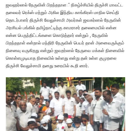
ஜவஹர்லால் நேருவின் பிறந்தநாள
்
நிகழ்ச்சியில் திருச்சி மாவட்ட
தலைவர் ரெக்ஸ் மற்றும் அகில இந்திய காங்கிரஸ் மாநில செய்தி
தொடர்பாளர் திருச்சி வேலுச்சாமி அவர்கள் ஜவகர்லால் நேருவின்
அரசியல் பங்கில் தமிழ்நாட்டிற்கு காமராசர் தலைமையில் என்ன
என்ன பெருந்திட்டங்களை கொடுத்தார் என்றும் , நேருவில்
பிறந்தநாள் என்றால் மந்திரி நேருவின் பெயர் தான் அனைவருக்கும்
நினைவு வருகிறது என்றும் ஜவறர்லால் நேருவை மக்கள் நினைவில்
கொள்ளமுடியாத நிலையில் உள்ளது என்று தன் உள்ள குமுறலை
திருச்சி வேலுச்சாமி தனது உரையில் கூறி னார்.