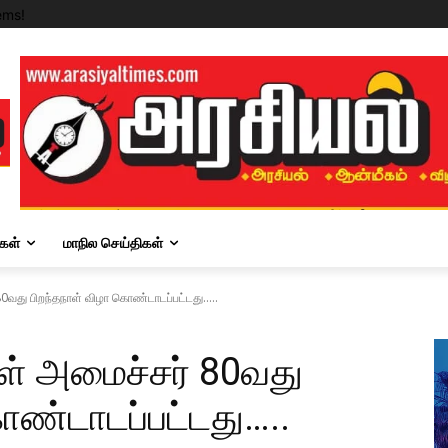
ems!
கள்
மாநில செய்திகள்
 80வது பிறந்தநாள் விழா கொண்டாடப்பட்டது…..
ாள் அமைச்சர் 80வது
ொண்டாடப்பட்டது…..