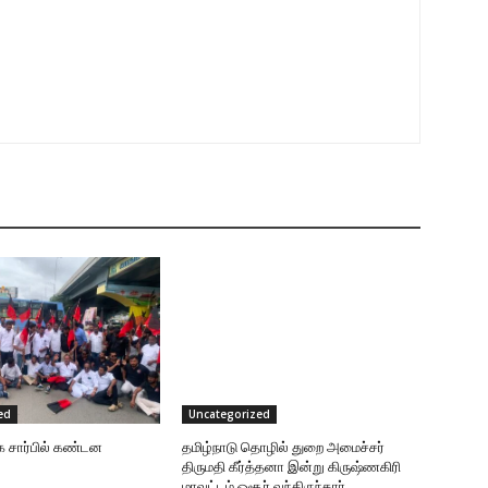
ed
Uncategorized
க சார்பில் கண்டன
தமிழ்நாடு தொழில் துறை அமைச்சர்
திருமதி கீர்த்தனா இன்று கிருஷ்ணகிரி
மாவட்டம் ஓசூர் வந்திருந்தார்.