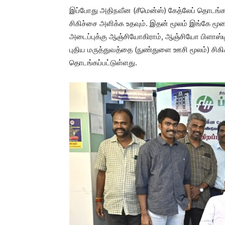
இப்போது அதிநவீன (சீமென்ஸ்) கேத்லேப் தொடங்கப
சிகிச்சை அளிக்க உதவும். இதன் மூலம் இங்கே மூளை
அடைப்புக்கு ஆஞ்சியோகிராம், ஆஞ்சியோ பிளாஸ்டி, 
புதிய மருத்துவத்தை (நுண்துளை ஊசி மூலம்) சிகி
தொடங்கப்பட்டுள்ளது.