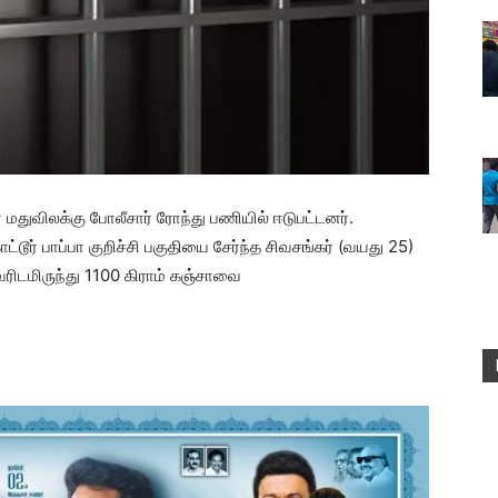
கர மதுவிலக்கு போலீசார் ரோந்து பணியில் ஈடுபட்டனர்.
்டூர் பாப்பா குறிச்சி பகுதியை சேர்ந்த சிவசங்கர் (வயது 25)
ரிடமிருந்து 1100 கிராம் கஞ்சாவை