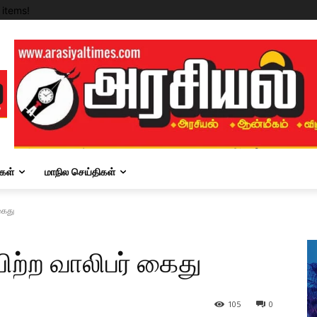
items!
கள்
மாநில செய்திகள்
கைது
விற்ற வாலிபர் கைது
105
0