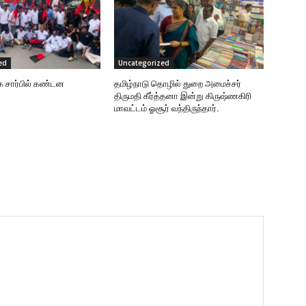
ed
Uncategorized
க சார்பில் கண்டன
தமிழ்நாடு தொழில் துறை அமைச்சர்
திருமதி கீர்த்தனா இன்று கிருஷ்ணகிரி
மாவட்டம் ஓசூர் வந்திருந்தார்.