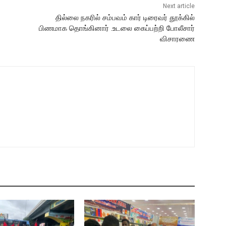
Next article
தில்லை நகரில் சம்பவம் கார் டிரைவர் தூக்கில்
பிணமாக தொங்கினார் .உடலை கைப்பற்றி போலீசார்
விசாரணை