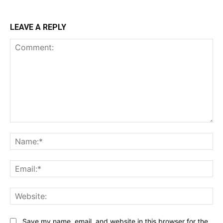
LEAVE A REPLY
Comment:
Na
Ema
Web
Save my name, email, and website in this browser for the