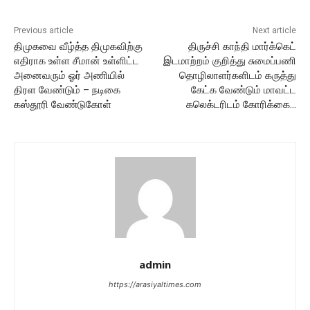
Previous article
Next article
திமுகவை வீழ்த்த திமுகவிற்கு
திருச்சி காந்தி மார்க்கெட்
எதிராக உள்ள சீமான் உள்ளிட்ட
இடமாற்றம் குறித்து சுமைப்பணி
அனைவரும் ஓர் அணியில்
தொழிலாளர்களிடம் கருத்து
திரள வேண்டும் – நடிகை
கேட்க வேண்டும் மாவட்ட
கஸ்தூரி வேண்டுகோள்
கலெக்டரிடம் கோரிக்கை…
admin
https://arasiyaltimes.com