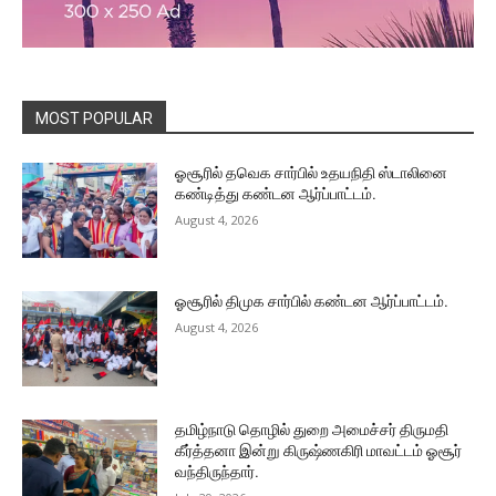
MOST POPULAR
ஓசூரில் தவெக சார்பில் உதயநிதி ஸ்டாலினை
கண்டித்து கண்டன ஆர்ப்பாட்டம்.
August 4, 2026
ஓசூரில் திமுக சார்பில் கண்டன ஆர்ப்பாட்டம்.
August 4, 2026
தமிழ்நாடு தொழில் துறை அமைச்சர் திருமதி
கீர்த்தனா இன்று கிருஷ்ணகிரி மாவட்டம் ஓசூர்
வந்திருந்தார்.