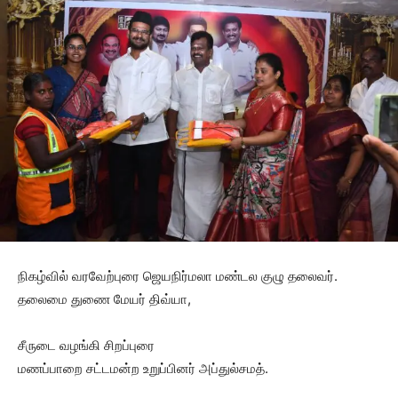
நிகழ்வில் வரவேற்புரை ஜெயநிர்மலா மண்டல குழு தலைவர்.
தலைமை துணை மேயர் திவ்யா,
சீருடை வழங்கி சிறப்புரை
மணப்பாறை சட்டமன்ற உறுப்பினர் அப்துல்சமத்.