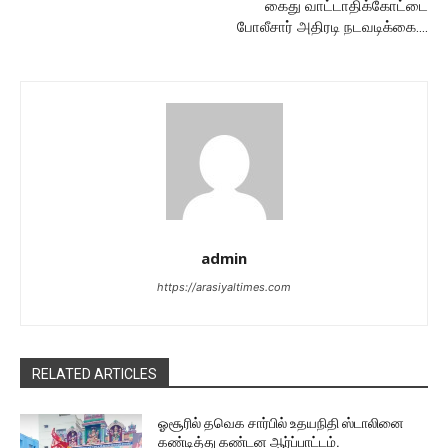
கைது வாட்டாதிக்கோட்டை
போலீசார் அதிரடி நடவடிக்கை….
admin
https://arasiyaltimes.com
RELATED ARTICLES
ஓசூரில் தவெக சார்பில் உதயநிதி ஸ்டாலினை
கண்டித்து கண்டன ஆர்ப்பாட்டம்.