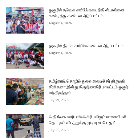
ஓசூரில் தவெக சார்பில் உதயநிதி ஸ்டாலினை
கண்டித்து கண்டன ஆர்ப்பாட்டம்.
August 4, 2026
ஓசூரில் திமுக சார்பில் கண்டன ஆர்ப்பாட்டம்.
August 4, 2026
தமிழ்நாடு தொழில் துறை அமைச்சர் திருமதி
கீர்த்தனா இன்று கிருஷ்ணகிரி மாவட்டம் ஓசூர்
வந்திருந்தார்.
July 29, 2026
அதி வேக லாரியால் அக்ரி பயிலும் மாணவி பலி
தொடரும் விபத்துக்கு முடிவு எப்போது?
July 25, 2026