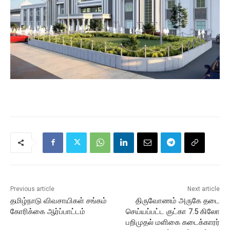
Previous article
Next article
தமிழ்நாடு விவசாயிகள் சங்கம்
திருவோணம் அருகே தடை
கோரிக்கை ஆர்ப்பாட்டம்
செய்யப்பட்ட குட்கா 7.5 கிலோ
பறிமுதல் மளிகை கடைக்காரர்