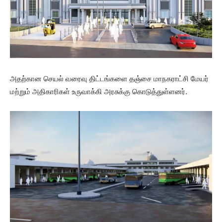
அதற்கான செயல் வரைவு திட்டங்களை தஞ்சை மாநகராட்சி மேயர்
மற்றும் அதிகாரிகள் உருவாக்கி அரசுக்கு கொடுத்துள்ளனர்.