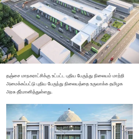
தஞ்சை மாநகராட்சிக்கு உட்பட்ட புதிய பேருந்து நிலையம் மாற்றி
அமைக்கப்பட்டு புதிய பேருந்து நிலையத்தை உருவாக்க தமிழக
அரசு தீர்மானித்துள்ளது.