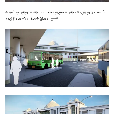
அதன்படி புதிதாக அமைய உள்ள தஞ்சை புதிய பேருந்து நிலையம்
மாதிரி புகைப்படங்கள் இவை தான்.