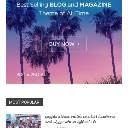
MOST POPULAR
ஓசூரில் தவெக சார்பில் உதயநிதி ஸ்டாலினை
கண்டித்து கண்டன ஆர்ப்பாட்டம்.