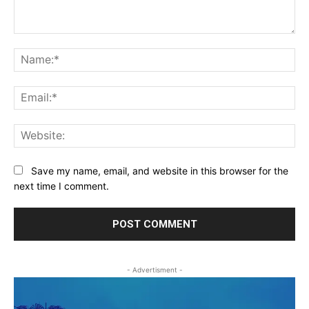
Comment:
Na
Ema
Web
Save my name, email, and website in this browser for the
next time I comment.
- Advertisment -