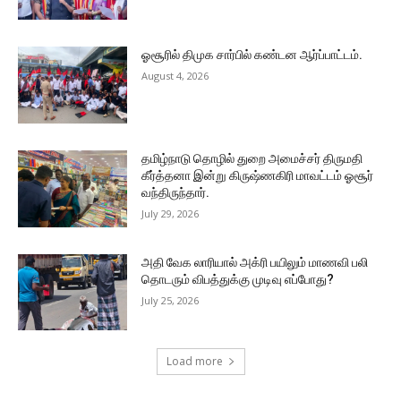
ஓசூரில் திமுக சார்பில் கண்டன ஆர்ப்பாட்டம்.
August 4, 2026
தமிழ்நாடு தொழில் துறை அமைச்சர் திருமதி
கீர்த்தனா இன்று கிருஷ்ணகிரி மாவட்டம் ஓசூர்
வந்திருந்தார்.
July 29, 2026
அதி வேக லாரியால் அக்ரி பயிலும் மாணவி பலி
தொடரும் விபத்துக்கு முடிவு எப்போது?
July 25, 2026
Load more