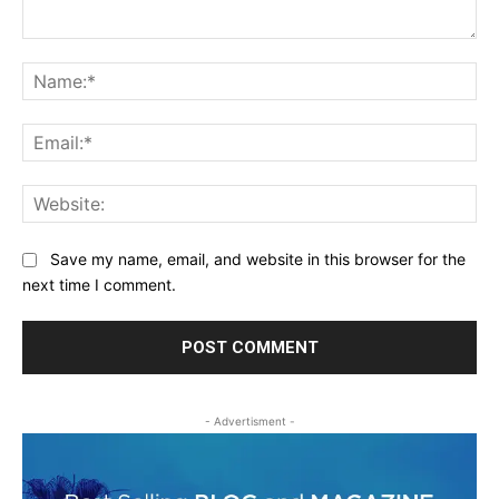
Comment:
Na
Ema
Web
Save my name, email, and website in this browser for the
next time I comment.
- Advertisment -