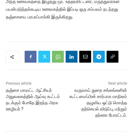
அந்த உணவகத்தை இழுத்து மூட உத்தரவிட்டனர். மருத்துவர்கள்
பயன்படுத்தக்கூடிய உணவகத்தில் இப்படி ஒரு சம்பவம் நடந்தது
தஞ்சையை பரபரப்பாக்கி இருக்கிறது.
Previous article
Next article
தஞ்சை மாவட்ட ஆட்சியர்
வருவாய் துறை சங்கங்களின்
அலுவலகத்தில் ஆய்வு கூட்டம்
கூட்டமைப்பின் சார்பாக மாநிலம்
நடக்கும் போதே இறந்த அரசு
தழுவிய ஒட்டு மொத்த
ஊழியர்.?
தற்செயல் விடுப்பு, மற்றும்
தர்ணா போரட்டம்.