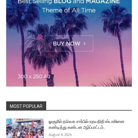
MOST POPULAR
ஓசூரில் தவெக சார்பில் உதயநிதி ஸ்டாலினை
கண்டித்து கண்டன ஆர்ப்பாட்டம்.
August 4, 2026