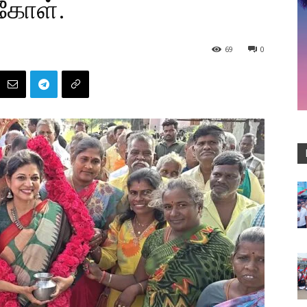
கோள்.
69
0