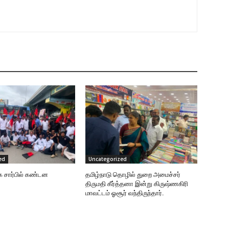
ed
Uncategorized
க சார்பில் கண்டன
தமிழ்நாடு தொழில் துறை அமைச்சர்
திருமதி கீர்த்தனா இன்று கிருஷ்ணகிரி
மாவட்டம் ஓசூர் வந்திருந்தார்.