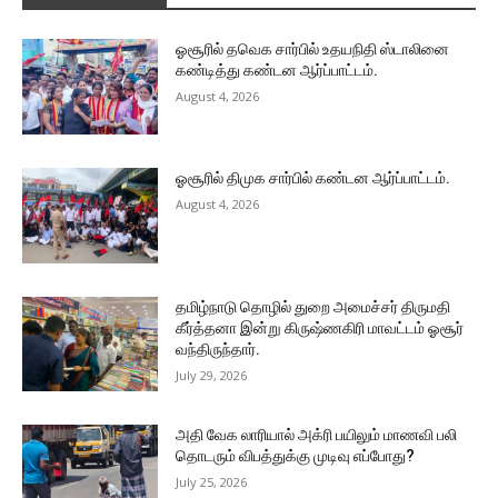
ஓசூரில் தவெக சார்பில் உதயநிதி ஸ்டாலினை
கண்டித்து கண்டன ஆர்ப்பாட்டம்.
August 4, 2026
ஓசூரில் திமுக சார்பில் கண்டன ஆர்ப்பாட்டம்.
August 4, 2026
தமிழ்நாடு தொழில் துறை அமைச்சர் திருமதி
கீர்த்தனா இன்று கிருஷ்ணகிரி மாவட்டம் ஓசூர்
வந்திருந்தார்.
July 29, 2026
அதி வேக லாரியால் அக்ரி பயிலும் மாணவி பலி
தொடரும் விபத்துக்கு முடிவு எப்போது?
July 25, 2026