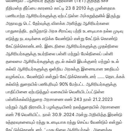
வேண்டும் . ஆசிரியர் தகுதி தேர்வான (TET) குறித்த உச்ச
நீதிமன்ற தீர்ப்பை காரணம் காட்டி 23 8 2010 க்கு முன்னதாக
பணியாற்ற ஆசிரியர்களுக்கு ஏற்பட்டுள்ள அச்சுறுத்தலில் இருந்து
அதாவது டெட் தேர்வுக்கு விளக்க அளித்து ஆசிரியர்களை
பாதுகாத்திட தமிழ்நாடு அரசு சீராய்வு பற்றி உடனடியாக நல்ல முடிவு
எடுத்து நடவடிக்கை எடுக்க வேண்டும் என்று கேட்டுக் கொண்டு
கேட்டுக்கொண்டனர். இடைநிலை ஆசிரியர்களுக்கு முதல்நிலை
ஆசிரியர்களுக்கு உயர்நிலை பள்ளி மற்றும் மேல்நிலைப் பள்ளி
தலைமை ஆசிரியர்களுக்கு குடல் கல்வி இயக்குனர் மற்றும் உடல்
கல்வி ஆசிரியர்களுக்கு ஒன்றிய அரசுக்கு இணையான ஊதியம்
வழங்கப்பட வேண்டும் என்றும் கேட்டுக்கொண்டனர் …… தொடக்கக்
கல்வித் துறையில் பணிபுரியும் 90% மேற்பட்ட ஆசிரியர்களுக்கு
பாதிப்பினை ஏற்படுத்தும் வகையில் வெளியிடப்பட்டுள்ள
பள்ளிக்கல்வித்துறை அரசாணை எண் 243 நாள் 21.2.2023
மற்றும் ஆதி திராவிடர் பழங்குடியினர் நலத்துறையில் அரசாணை
எண் 76 வெளியிட்ட நாள் 30.9 .2024 அன்று அறிவித்த இரண்டு
உத்தரவுகளையும் ரத்து உடனடியாக ரத்து செய்ய வேண்டும் என்றும்
கேட்டுக்கொண்டனர். ‘ முது நிலை ஆசிரியர்கள் , அனைத்து