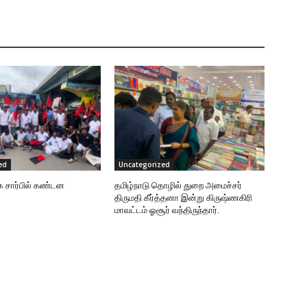
ed
Uncategorized
க சார்பில் கண்டன
தமிழ்நாடு தொழில் துறை அமைச்சர்
திருமதி கீர்த்தனா இன்று கிருஷ்ணகிரி
மாவட்டம் ஓசூர் வந்திருந்தார்.