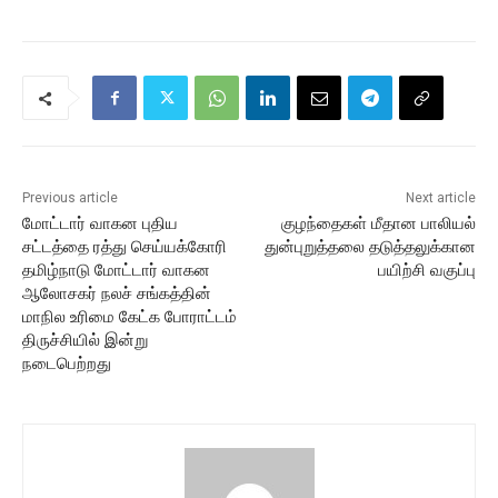
Previous article
Next article
மோட்டார் வாகன புதிய
குழந்தைகள் மீதான பாலியல்
சட்டத்தை ரத்து செய்யக்கோரி
துன்புறுத்தலை தடுத்தலுக்கான
தமிழ்நாடு மோட்டார் வாகன
பயிற்சி வகுப்பு
ஆலோசகர் நலச் சங்கத்தின்
மாநில உரிமை கேட்க போராட்டம்
திருச்சியில் இன்று
நடைபெற்றது