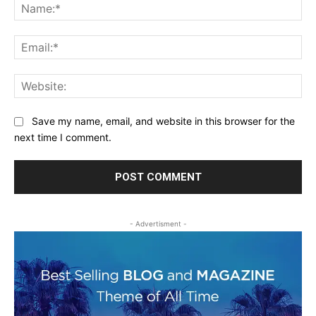
Na
Ema
Web
Save my name, email, and website in this browser for the
next time I comment.
- Advertisment -