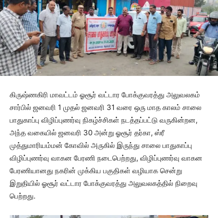
கிருஷ்ணகிரி மாவட்டம் ஓசூர் வட்டார போக்குவரத்து அலுவலகம்
சார்பில் ஜனவரி 1 முதல் ஜனவரி 31 வரை ஒரு மாத காலம் சாலை
பாதுகாப்பு விழிப்புணர்வு நிகழ்ச்சிகள் நடத்தப்பட்டு வருகின்றன,
அந்த வகையில் ஜனவரி 30 அன்று ஓசூர் தர்கா, ஸ்ரீ
முத்துமாரியம்மன் கோவில் அருகில் இருந்து சாலை பாதுகாப்பு
விழிப்புணர்வு வாகன பேரணி நடைபெற்றது, விழிப்புணர்வு வாகன
பேரணியானது நகரின் முக்கிய பகுதிகள் வழியாக சென்று
இறுதியில் ஓசூர் வட்டார போக்குவரத்து அலுவலகத்தில் நிறைவு
பெற்றது.