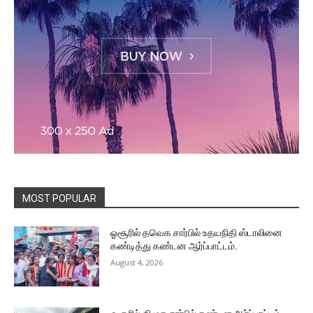
MOST POPULAR
ஓசூரில் தவெக சார்பில் உதயநிதி ஸ்டாலினை
கண்டித்து கண்டன ஆர்ப்பாட்டம்.
August 4, 2026