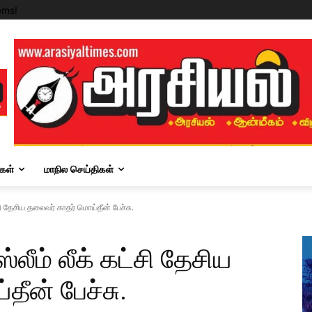
ems!
கள்
மாநில செய்திகள்
சி தேசிய தலைவர் காதர் மொய்தீன் பேச்சு.
லீம் லீக் கட்சி தேசிய
ீன் பேச்சு.