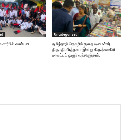
ed
Uncategorized
க சார்பில் கண்டன
தமிழ்நாடு தொழில் துறை அமைச்சர்
திருமதி கீர்த்தனா இன்று கிருஷ்ணகிரி
மாவட்டம் ஓசூர் வந்திருந்தார்.