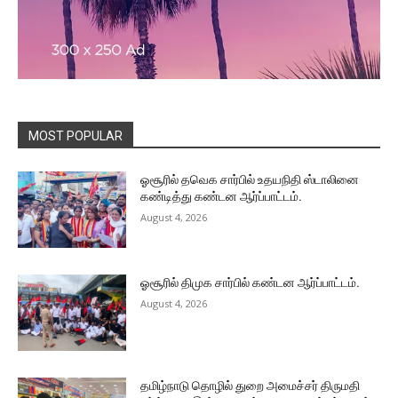
MOST POPULAR
ஓசூரில் தவெக சார்பில் உதயநிதி ஸ்டாலினை
கண்டித்து கண்டன ஆர்ப்பாட்டம்.
August 4, 2026
ஓசூரில் திமுக சார்பில் கண்டன ஆர்ப்பாட்டம்.
August 4, 2026
தமிழ்நாடு தொழில் துறை அமைச்சர் திருமதி