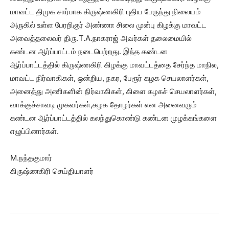
மாவட்ட திமுக சார்பாக கிருஷ்ணகிரி புதிய பேருந்து நிலையம்
அருகில் உள்ள பேரறிஞர் அண்ணா சிலை முன்பு கிழக்கு மாவட்ட
அவைத்தலைவர் திரு.T.A.நாகராஜ் அவர்கள் தலைமையில்
கண்டன ஆர்ப்பாட்டம் நடைபெற்றது. இந்த கண்டன
ஆர்ப்பாட்டத்தில் கிருஷ்ணகிரி கிழக்கு மாவட்டத்தை சேர்ந்த மாநில,
மாவட்ட நிர்வாகிகள், ஒன்றிய, நகர, பேரூர் கழக செயலாளர்கள்,
அனைத்து அணிகளின் நிர்வாகிகள், கிளை கழகச் செயலாளர்கள்,
வாக்குச்சாவடி முகவர்கள்,கழக தோழர்கள் என அனைவரும்
கண்டன ஆர்ப்பாட்டத்தில் கலந்துகொண்டு கண்டன முழக்கங்களை
எழுப்பினார்கள்.
M.நந்தகுமார்
கிருஷ்ணகிரி செய்தியாளர்