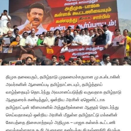
திமுக தலைவரும், தமிழ்நாடு முதலமைச்சருமான மு.க.ஸ்டாலின்
அவர்களின் ஆணைப்படி தமிழ்நாட்டையும், தமிழ்த்தாய்
வாழ்த்தையும் தொடர்ந்து அவமானப்படுத்தி வருவதாக தமிழ்நாடு
ஆளுநரைக் கண்டித்தும், ஒன்றிய அரசின் ஏஜெண்ட்டாக
தமிழ்நாட்டின் உரிமைகளில் அத்துமீறல்களை ஆளுநர் தொடர்ந்து
செய்வதாகவும் ஒன்றிய அரசின் மீதுள்ள தமிழ்நாட்டு மக்களின்
கோபத்தை திசைமாற்றவும் அதிமுக – பாஜக கள்ளக் கூட்டணி
வைத்துள்ளதாக கூறி ஆளுநரை கண்டித்து கிருஷ்ணகிரி கிழக்கு