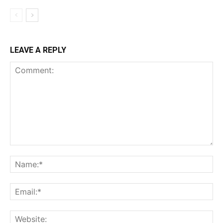
LEAVE A REPLY
Comment:
Na
Ema
Web