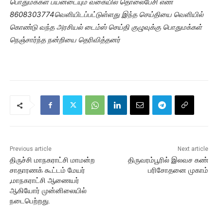
பொதுமக்கள் பயனடையும் வகையில் தொலைபேசி எண்
8608303774வெளியிடப்பட்டுள்ளது இந்த செய்தியை வெளியில்
கொண்டு வந்த அரசியல் டைம்ஸ் செய்தி குழுவுக்கு பொதுமக்கள்
நெஞ்சார்ந்த நன்றியை தெரிவித்தனர்
Previous article
Next article
திருச்சி மாநகராட்சி மாமன்ற
திருவரம்பூரில் இலவச கண்
சாதாரணக் கூட்டம் மேயர்
பரிசோதனை முகாம்
,மாநகராட்சி ஆணையர்
ஆகியோர் முன்னிலையில்
நடைபெற்றது.