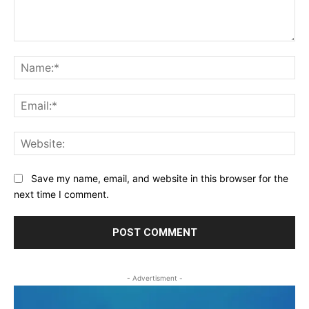
Comment:
Na
Ema
Web
Save my name, email, and website in this browser for the
next time I comment.
- Advertisment -