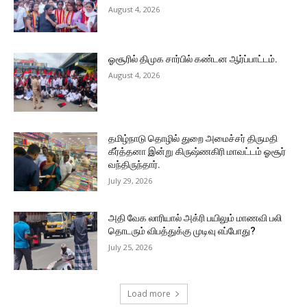
August 4, 2026
ஓசூரில் திமுக சார்பில் கண்டன ஆர்ப்பாட்டம்.
August 4, 2026
தமிழ்நாடு தொழில் துறை அமைச்சர் திருமதி
கீர்த்தனா இன்று கிருஷ்ணகிரி மாவட்டம் ஓசூர்
வந்திருந்தார்.
July 29, 2026
அதி வேக லாரியால் அக்ரி பயிலும் மாணவி பலி
தொடரும் விபத்துக்கு முடிவு எப்போது?
July 25, 2026
Load more