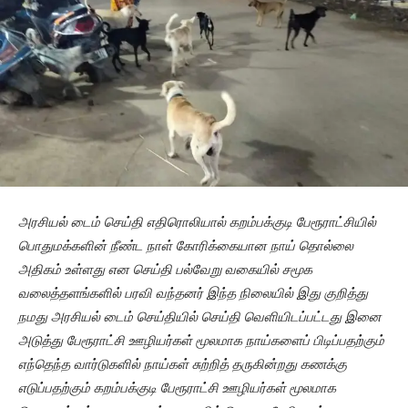
அரசியல் டைம் செய்தி எதிரொலியால் கறம்பக்குடி பேரூராட்சியில்
பொதுமக்களின் நீண்ட நாள் கோரிக்கையான நாய் தொல்லை
அதிகம் உள்ளது என செய்தி பல்வேறு வகையில் சமூக
வலைத்தளங்களில் பரவி வந்தனர் இந்த நிலையில் இது குறித்து
நமது அரசியல் டைம் செய்தியில் செய்தி வெளியிடப்பட்டது இனை
அடுத்து பேரூராட்சி ஊழியர்கள் மூலமாக நாய்களைப் பிடிப்பதற்கும்
எந்தெந்த வார்டுகளில் நாய்கள் சுற்றித் தருகின்றது கணக்கு
எடுப்பதற்கும் கறம்பக்குடி பேரூராட்சி ஊழியர்கள் மூலமாக