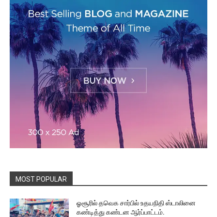
MOST POPULAR
ஓசூரில் தவெக சார்பில் உதயநிதி ஸ்டாலினை
கண்டித்து கண்டன ஆர்ப்பாட்டம்.