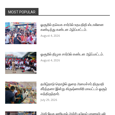
MOST POPULAR
ஓசூரில் தவெக சார்பில் உதயநிதி ஸ்டாலினை
கண்டித்து கண்டன ஆர்ப்பாட்டம்.
August 4, 2026
ஓசூரில் திமுக சார்பில் கண்டன ஆர்ப்பாட்டம்.
August 4, 2026
தமிழ்நாடு தொழில் துறை அமைச்சர் திருமதி
கீர்த்தனா இன்று கிருஷ்ணகிரி மாவட்டம் ஓசூர்
வந்திருந்தார்.
July 29, 2026
அதி வேக லாரியால் அக்ரி பயிலும் மாணவி பலி