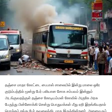
தஞ்சை மாதா கோட்டை பைபாஸ் சாலையில் இன்று மாலை ஒரே
குடும்பத்தில் மூன்று பேர் பலியான சோக சம்பவம் இன்னும்
அடங்குவதற்குள் தஞ்சை கோடியம்மன் கோவில் அருகே அரசு
பேருந்து பின்னோக்கி சென்று பொதுமக்கள் மீது ஏறி இறங்கியதால்
மொத்தம் ஐந்து பேர் கவலைக்கிடமாக இருக்கின்றனர். அனைவரும்