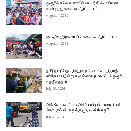
ஓசூரில் தவெக சார்பில் உதயநிதி ஸ்டாலினை
கண்டித்து கண்டன ஆர்ப்பாட்டம்.
August 4, 2026
ஓசூரில் திமுக சார்பில் கண்டன ஆர்ப்பாட்டம்.
August 4, 2026
தமிழ்நாடு தொழில் துறை அமைச்சர் திருமதி
கீர்த்தனா இன்று கிருஷ்ணகிரி மாவட்டம் ஓசூர்
வந்திருந்தார்.
July 29, 2026
அதி வேக லாரியால் அக்ரி பயிலும் மாணவி பலி
தொடரும் விபத்துக்கு முடிவு எப்போது?
July 25, 2026