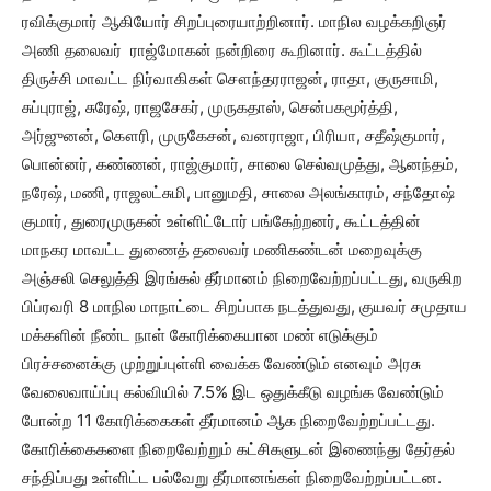
ரவிக்குமார் ஆகியோர் சிறப்புரையாற்றினார். மாநில வழக்கறிஞர்
அணி தலைவர் ராஜ்மோகன் நன்றிரை கூறினார். கூட்டத்தில்
திருச்சி மாவட்ட நிர்வாகிகள் சௌந்தரராஜன், ராதா, குருசாமி,
சுப்புராஜ், சுரேஷ், ராஜசேகர், முருகதாஸ், சென்பகமூர்த்தி,
அர்ஜுனன், கௌரி, முருகேசன், வனராஜா, பிரியா, சதீஷ்குமார்,
பொன்னர், கண்ணன், ராஜ்குமார், சாலை செல்வமுத்து, ஆனந்தம்,
நரேஷ், மணி, ராஜலட்சுமி, பானுமதி, சாலை அலங்காரம், சந்தோஷ்
குமார், துரைமுருகன் உள்ளிட்டோர் பங்கேற்றனர், கூட்டத்தின்
மாநகர மாவட்ட துணைத் தலைவர் மணிகண்டன் மறைவுக்கு
அஞ்சலி செலுத்தி இரங்கல் தீர்மானம் நிறைவேற்றப்பட்டது, வருகிற
பிப்ரவரி 8 மாநில மாநாட்டை சிறப்பாக நடத்துவது, குயவர் சமுதாய
மக்களின் நீண்ட நாள் கோரிக்கையான மண் எடுக்கும்
பிரச்சனைக்கு முற்றுப்புள்ளி வைக்க வேண்டும் எனவும் அரசு
வேலைவாய்ப்பு கல்வியில் 7.5% இட ஒதுக்கீடு வழங்க வேண்டும்
போன்ற 11 கோரிக்கைகள் தீர்மானம் ஆக நிறைவேற்றப்பட்டது.
கோரிக்கைகளை நிறைவேற்றும் கட்சிகளுடன் இணைந்து தேர்தல்
சந்திப்பது உள்ளிட்ட பல்வேறு தீர்மானங்கள் நிறைவேற்றப்பட்டன.