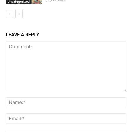
Uncategorized
LEAVE A REPLY
Comment:
Na
Ema