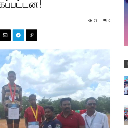
கப்பட்டன!
71
0