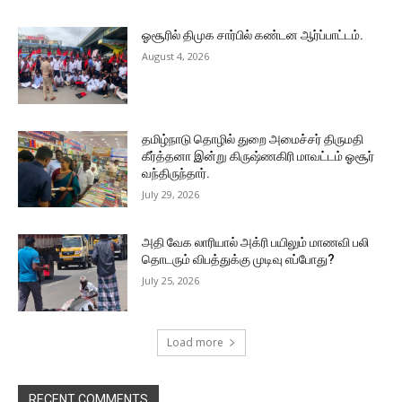
ஓசூரில் திமுக சார்பில் கண்டன ஆர்ப்பாட்டம்.
August 4, 2026
தமிழ்நாடு தொழில் துறை அமைச்சர் திருமதி
கீர்த்தனா இன்று கிருஷ்ணகிரி மாவட்டம் ஓசூர்
வந்திருந்தார்.
July 29, 2026
அதி வேக லாரியால் அக்ரி பயிலும் மாணவி பலி
தொடரும் விபத்துக்கு முடிவு எப்போது?
July 25, 2026
Load more
RECENT COMMENTS