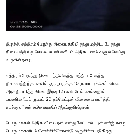
திருச்சி சத்திரம் பேருந்து நிலையத்திலிருந்து மத்திய பேருந்து
நிலையத்திற்கு செல்ல பயணிகளிடம் அதிக பணம் வசூல் செய்து
வருகின்றனர்.
சத்திரம் பேருந்து நிலையத்திலிருந்து மத்திய பேருந்து
நிலையத்திற்கு பகலில் ஒரு நபருக்கு 10 ரூபாய் டிக்கெட் விலை
அரசு நியமித்த விலை இரவு 12 மணி மேல் செல்வதால்
பயணிகளிடம் ரூபாய் 20 டிக்கெட்டின் விலையை உயர்த்தி
நடத்துனர்கள் கனெக்ஷனில் இறங்குகின்றனர்.
பொதுமக்கள் அதிக விலை ஏன் என்று கேட்டால் டபுள் சார்ஜ் என்று
பொதுமக்களிடம் சொல்லிக்கொண்டு வசூலிக்கப்படுகிறது.