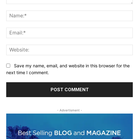
Comment:
Na
Ema
Web
Save my name, email, and website in this browser for the
next time I comment.
- Advertisment -