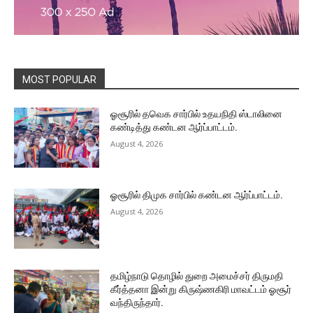
MOST POPULAR
ஓசூரில் தவெக சார்பில் உதயநிதி ஸ்டாலினை
கண்டித்து கண்டன ஆர்ப்பாட்டம்.
August 4, 2026
ஓசூரில் திமுக சார்பில் கண்டன ஆர்ப்பாட்டம்.
August 4, 2026
தமிழ்நாடு தொழில் துறை அமைச்சர் திருமதி
கீர்த்தனா இன்று கிருஷ்ணகிரி மாவட்டம் ஓசூர்
வந்திருந்தார்.