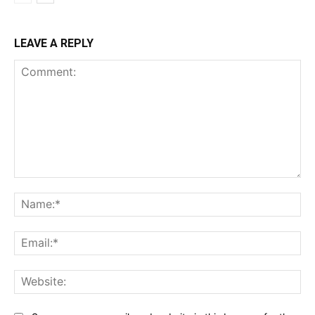
LEAVE A REPLY
Comment:
Na
Ema
Web