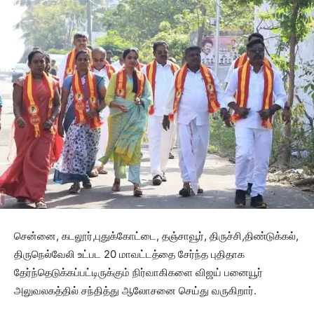
சென்னை, கடலூர்,புதுக்கோட்டை, தஞ்சாவூர், திருச்சி,திண்டுக்கல்,
திருநெல்வேலி உட்பட 20 மாவட்டத்தை சேர்ந்த புதிதாக
தேர்ந்தெடுக்கப்பட்டிருக்கும் நிர்வாகிகளை விஜய் பனையூர்
அலுவலகத்தில் சந்தித்து ஆலோசனை செய்து வருகிறார்.