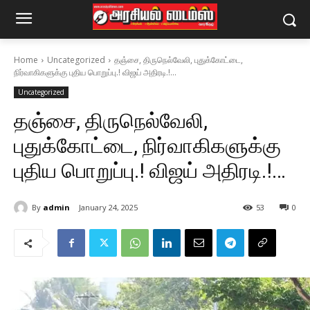
Home
Uncategorized
தஞ்சை, திருநெல்வேலி, புதுக்கோட்டை,
நிர்வாகிகளுக்கு புதிய பொறுப்பு.! விஜய் அதிரடி.!...
Uncategorized
தஞ்சை, திருநெல்வேலி,
புதுக்கோட்டை, நிர்வாகிகளுக்கு
புதிய பொறுப்பு.! விஜய் அதிரடி.!…
By
admin
January 24, 2025
53
0