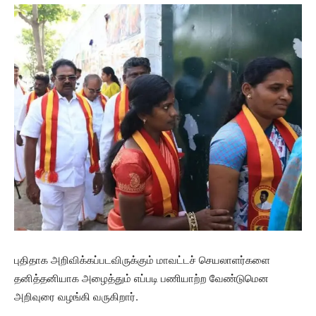
புதிதாக அறிவிக்கப்படவிருக்கும் மாவட்டச் செயலாளர்களை
தனித்தனியாக அழைத்தும் எப்படி பணியாற்ற வேண்டுமென
அறிவுரை வழங்கி வருகிறார்.