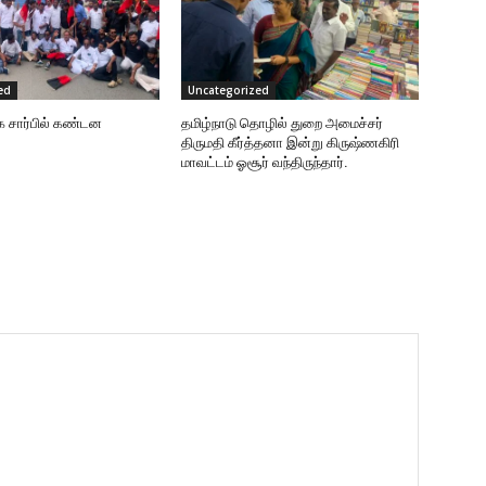
ed
Uncategorized
க சார்பில் கண்டன
தமிழ்நாடு தொழில் துறை அமைச்சர்
திருமதி கீர்த்தனா இன்று கிருஷ்ணகிரி
மாவட்டம் ஓசூர் வந்திருந்தார்.