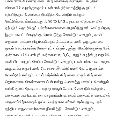
டாஸ்மார்க் சில்லறை கடை விற்பனைக்கு அதைவிட கூடுதல்
விலையில் வழங்குவதால் டாஸ்மாக் நிர்வாகத்திற்கு நட்டம்
ஏற்படுத்தும் நிலையை சீர்படுத்த வேண்டும் என்றும்
கேட்டுக்கொள்ளப்பட்டது .End to End மதுபான விற்பனையில்
ஏற்படும் தொழில்நுட்ப பிரச்சனைகளை ஆராய்ந்து சரி செய்த பிறகு
இதர மாவட்டங்களுக்கு அமல்படுத்த வேண்டும் என்றும் , காலி
மதுபான பாட்டில் திரும்பப்பெறும் திட்டத்தை பணி ஒரு முகாமை
மூலம் செயல்படுத்த வேண்டும் என்றும் , ஐந்து ஆண்டுகளுக்கு மேல்
ஒரே கடையில் பணிபுரிபவர்களை A, B,C,- எனும் சுழற்சி முறையில்
பணியிட மாற்றம் செய்ய வேண்டும் என்றும், டாஸ்மார்க் கடை சமூக
பாதுகாப்பு கருதி பணி நேரத்தை இரண்டு மணி நேரம் குறைக்க
வேண்டும் என்றும் , டாஸ்மார்க்கில் விற்பனையாகும் விற்பனை
தொகையை சென்னையைப் போன்று அனைத்து மாவட்டங்களிலும்
வங்கி மூலம் நேரடியாக வந்து வசூல் செய்ய வேண்டும் என்றும் ,
டாஸ்மாக் பணியாளர்கள் பாதுகாப்பிற்காகவும் டாஸ்மார்க் கடையின்
பாதுகாப்பிற்காகவும் ஓய்வு பெற்ற காவலர்கள் அல்லது ஆயுதம்
ஏந்திய பாதுகாவலர்களை நியமித்திட வேண்டும் என்றும் ,
டாஸ்மார்க் பணியாளர்கள் வன்முறை தாக்குதல்களால்