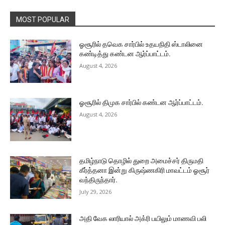
MOST POPULAR
ஓசூரில் தவெக சார்பில் உதயநிதி ஸ்டாலினை
கண்டித்து கண்டன ஆர்ப்பாட்டம்.
August 4, 2026
ஓசூரில் திமுக சார்பில் கண்டன ஆர்ப்பாட்டம்.
August 4, 2026
தமிழ்நாடு தொழில் துறை அமைச்சர் திருமதி
கீர்த்தனா இன்று கிருஷ்ணகிரி மாவட்டம் ஓசூர்
வந்திருந்தார்.
July 29, 2026
அதி வேக லாரியால் அக்ரி பயிலும் மாணவி பலி