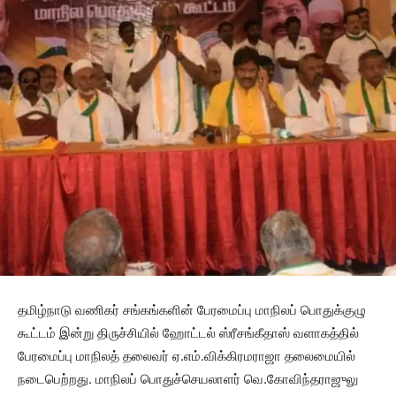
தமிழ்நாடு வணிகர் சங்கங்களின் பேரமைப்பு மாநிலப் பொதுக்குழு
கூட்டம் இன்று திருச்சியில் ஹோட்டல் ஸ்ரீசங்கீதாஸ் வளாகத்தில்
பேரமைப்பு மாநிலத் தலைவர் ஏ.எம்.விக்கிரமராஜா தலைமையில்
நடைபெற்றது. மாநிலப் பொதுச்செயலாளர் வெ.கோவிந்தராஜுலு