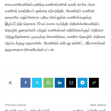
கையாளவேண்டும்.நலிந்த வணிகர்களின் நலன் காக்க அரசு
வணிகர் நலநிதியம் ஒன்றை ஏற்படுத்திட வேண்டும் வணிகர்
நலவாரிய உறுப்பினராக பதிவு செய்துள்ள வணிகர்களுக்கு
இழப்பீட்டுத் தொகை 10 லட்சமாக உயர்த்தி அறிவிக்கவேண்டும்.
தொழில் துறையினர் மற்றும் வணிகர்கள் எதிர்கொள்ளும் அதிகார
அத்துமீறல்களை முடிவுக்கு கொண்டுவர, வணிக-தொழில் அதிகார
ஆய்வு க்குழு உருவாக்கிட வேண்டும் என்பது உள்ளிட்ட தீர்மானங்கள்
ஒருமனதாக நிறைவேற்றப்பட்டன.
Previous article
Next article
திருச்சி மாவட்ட ஜங்சன் ரயில்
சண்டை பயிற்சியாளர்