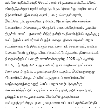
எஸ் மொய்தீன்,செய்தி தொடர்பாளர் திருமாவளவன்,டோல்கேட்
ரமேஷ்,தென்னூர் ரஹீம் மற்றும்தமிழக அனைத்து மாநில, மாவட்ட
நிர்வாகிகள், இளைஞர் அணி, பழையபொருள் அணி,
இளம்தொழில் முனைவோர் அணி, அனைத்து கிளைச்சங்க
நிர்வாகிகள் அனைவரும் பெருந்திரளாக பங்கேற்றனர். முடிவில்
திருச்சி மாவட்ட தலைவர் ஸ்ரீதர் நன்றி கூறினார்.இப்பொதுக்குழு
கூட்டத்தில் வணிகர்களின் தற்போதைய நிலைபாடுகள், அரசு
சட்டங்களால் எதிர்கொள்ளும் சவால்கள், பிரச்சனைகள், வணிக
நிலைபாடுகள் குறித்து விவாதிக்கப்பட்டு கீழ்கண்ட தீர்மானங்கள்
நிறைவேற்றப்பட்டன.தீர்மானங்கள்வருகிற 2025 ஆம் ஆண்டு
மே-5, – ந் தேதி 42-வது வணிகர் தின மாநில மாநாட்டினை
சென்னை அருகில், மதுராந்தகத்தில் நடத்திட இப்பொதுக்குழு
தீர்மானிக்கின்றது. அரசின் கருவூலமாம் வணிகர்களின்
வாழ்வாதாரத்தை உறுதி செய்ய அரசு ஊழியர்களுக்கு
செயல்படுத்தப்படும் வருங்கால வைப்பு நிதி, குடும்பநல நிதி,
ஓய்வூதிய நடைமுறைகளை அமல்படுத்துவதற்கான
வலியுறுத்துகின்றது. நடைமுறைகளை கட்டாயம் முன்னெடுத்திட