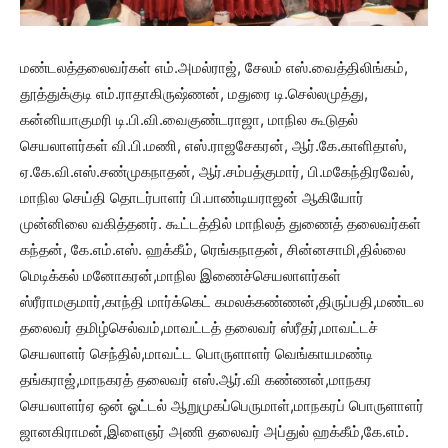
மண்டலத்தலைவர்கள் எம்.அமல்ராஜ், சேலம் எஸ்.வைத்திலிங்கம்,
தூத்துக்குடி எம்.ராதாகிருஷ்ணன், மதுரை டி.செல்லமுத்து,
கன்னியாகுமரி டி.பி.வி.வைகுண்டராஜா, மாநில கூடுதல்
செயலாளர்கள் வி.பி.மணி, எஸ்.ராஜசேகரன், ஆர்.கே.காளிதாஸ்,
ஏ.கே.வி.எஸ்.சண்முகநாதன், ஆர்.சம்பத்குமார், பி.மகேந்திரவேல்,
மாநில செய்தி தொடர்பாளர் பி.பாண்டியராஜன் ஆகியோர்
முன்னிலை வகித்தனர். கூட்டத்தில் மாநிலத் துணைத் தலைவர்கள்
கந்தன், கே.எம்.எஸ். ஹக்கீம், ரெங்கநாதன், சின்னசாமி,தில்லை
மெடிக்கல் மனோகரன்,மாநில இணைச்செயலாளர்கள்
ஸ்ரீராமகுமார்,காந்தி மார்க்கெட் கமலக்கண்ணன்,திருப்பதி,மண்டல
தலைவர் தமிழ்செல்வம்,மாவட்டத் தலைவர் ஸ்ரீதர்,மாவட்டச்
செயலாளர் செந்தில்,மாவட்ட பொருளாளர் வெங்காயமண்டி
தங்கராஜ்,மாநகரத் தலைவர் எஸ்.ஆர்.வி கண்ணன்,மாநகர
செயலாளர்ஏ ஒன் ஓட்டல் ஆறுமுகப்பெருமாள்,மாநகரப் பொருளாளர்
ஜானகிராமன்,இளைஞர் அணி தலைவர் அப்துல் ஹக்கீம்,கே.எம்.