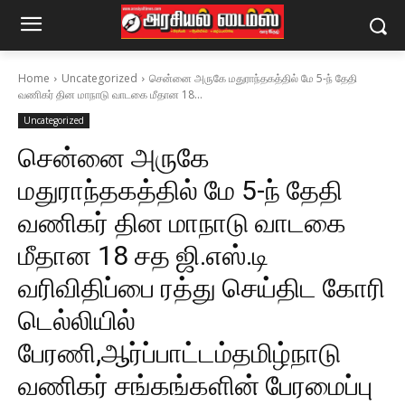
Home
Uncategorized
சென்னை அருகே மதுராந்தகத்தில் மே 5-ந் தேதி
வணிகர் தின மாநாடு வாடகை மீதான 18...
Uncategorized
சென்னை அருகே
மதுராந்தகத்தில் மே 5-ந் தேதி
வணிகர் தின மாநாடு வாடகை
மீதான 18 சத ஜி.எஸ்.டி
வரிவிதிப்பை ரத்து செய்திட கோரி
டெல்லியில்
பேரணி,ஆர்ப்பாட்டம்தமிழ்நாடு
வணிகர் சங்கங்களின் பேரமைப்பு