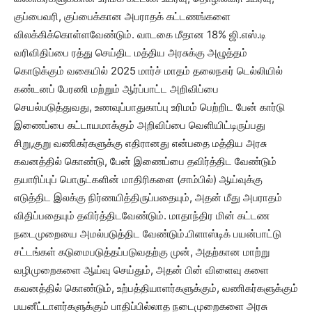
குப்பைவரி, குப்பைக்கான அபராதக் கட்டணங்களை
விலக்கிக்கொள்ளவேண்டும். வாடகை மீதான 18% ஜி.எஸ்.டி
வரிவிதிப்பை ரத்து செய்திட மத்திய அரசுக்கு அழுத்தம்
கொடுக்கும் வகையில் 2025 மார்ச் மாதம் தலைநகர் டெல்லியில்
கண்டனப் பேரணி மற்றும் ஆர்ப்பாட்ட அறிவிப்பை
செயல்படுத்துவது, உணவுப்பாதுகாப்பு உரிமம் பெற்றிட பேன் கார்டு
இணைப்பை கட்டாயமாக்கும் அறிவிப்பை வெளியிட்டிருப்பது
சிறு,குறு வணிகர்களுக்கு எதிரானது என்பதை மத்திய அரசு
கவனத்தில் கொண்டு, பேன் இணைப்பை தவிர்த்திட வேண்டும்
தயாரிப்புப் பொருட்களின் மாதிரிகளை (சாம்பில்) ஆய்வுக்கு
எடுத்திட இலக்கு நிர்ணயித்திருப்பதையும், அதன் மீது அபராதம்
விதிப்பதையும் தவிர்த்திடவேண்டும். மாதாந்திர மின் கட்டண
நடைமுறையை அமல்படுத்திட வேண்டும்.பிளாஸ்டிக் பயன்பாட்டு
சட்டங்கள் கடுமைபடுத்தப்படுவதற்கு முன், அதற்கான மாற்று
வழிமுறைகளை ஆய்வு செய்தும், அதன் பின் விளைவு களை
கவனத்தில் கொண்டும், உற்பத்தியாளர்களுக்கும், வணிகர்களுக்கும்
பயனீட்டாளர்களுக்கும் பாதிப்பில்லாத நடைமுறைகளை அரசு