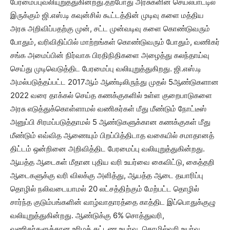
பேரமைப்புவலியுறுத்துகின்றது.தற்போது அரசுகளின் செயல்பாட்டில்
இருக்கும் ஜி.எஸ்.டி கவுன்சில் கூட்டத்தின் முடிவு களை மத்திய
அரசு அறிவிப்பதற்கு முன், சட்ட முன்வடிவு களை கொண்டுவரும்
போதும், வரிவிதிப்பில் மாற்றங்கள் கொண்டுவரும் போதும், வணிகர்
சங்க அமைப்பின் நிர்வாக பிரதிநிதிகளை அழைத்து கலந்தாய்வு
செய்து முடிவெடுத்திட பேரமைப்பு வலியுறுத்துகிறது. ஜி.எஸ்.டி
அமல்படுத்தப்பட்ட 2017ஆம் ஆண்டிலிருந்து முதல் 5ஆண்டுகளான
2022 வரை தாக்கல் செய்த கணக்குகளில் உள்ள குறைபாடுகளை
அரசு எடுத்துக்கொள்ளாமல் வணிகர்கள் மீது மீண்டும் நோட்டீஸ்
அனுப்பி சிரமப்படுத்தாமல் 5 ஆண்டுகளுக்கான கணக்குகள் மீது
மீண்டும் எவ்வித ஆணையும் பிறப்பித்திடாத வகையில் சமாதானத்
திட்டம் ஒன்றினை அறிவித்திட பேரமைப்பு வலியுறுத்துகின்றது.
ஆயத்த ஆடைகள் மீதான புதிய வரி உயர்வை கைவிட்டு, கைத்தறி
ஆடைகளுக்கு வரி விலக்கு அளித்து, ஆயத்த ஆடை தயாரிப்பு
தொழில் நலிவடையாமல் 20 லட்சத்திற்கும் மேற்பட்ட தொழில்
சார்ந்த குடும்பங்களின் வாழ்வாதாரத்தை காத்திட இப்பொதுக்குழு
வலியுறுத்துகின்றது. ஆண்டுக்கு 6% சொத்துவரி,
வணிகர்களுக்கான உரிமக் கட்டண உயர்வு, தொழில்வரி உயர்வு,